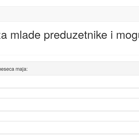
a mlade preduzetnike i mog
 meseca maja: