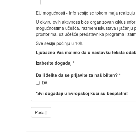
EU mogućnosti - Info sesije se tokom maja realizuj
U okviru ovih aktivnosti biće organizovan ciklus in
mogućnostima učešća, razmeni iskustava i jačanju pre
prostorima, uz učešće predstavnika programa i zain
Sve sesije počinju u 10h.
Ljubazno Vas molimo da u nastavku teksta odabe
Izaberite događaj
*
Da li želite da se prijavite za naš bilten?
*
DA
*Svi događaji u Evropskoj kući su besplatni!
Pošalji