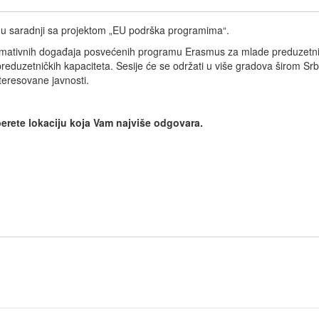
u u saradnji sa projektom „EU podrška programima“.
formativnih događaja posvećenih programu Erasmus za mlade preduzetnike
duzetničkih kapaciteta. Sesije će se održati u više gradova širom Srbije
teresovane javnosti.
rete lokaciju koja Vam najviše odgovara.