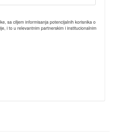
, sa ciljem informisanja potencijalnih korisnika o
, i to u relevantnim partnerskim i institucionalnim