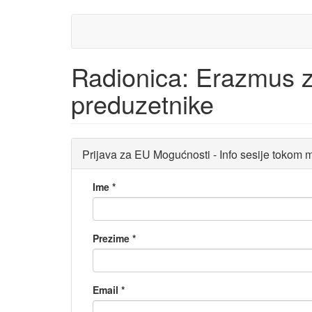
Skip
to
main
content
Radionica: Erazmus z
preduzetnike
Prijava za EU Mogućnosti - Info sesije tokom
Ime
*
Prezime
*
Email
*