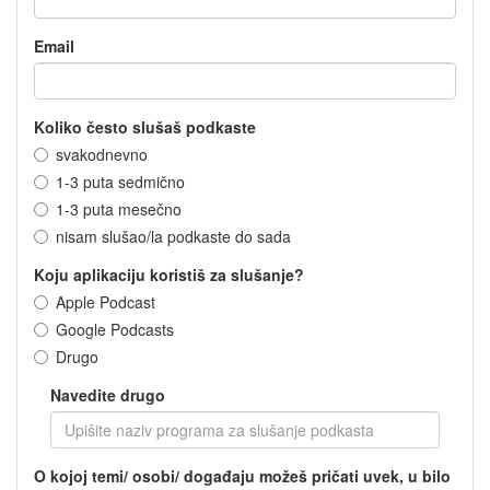
Email
Koliko često slušaš podkaste
svakodnevno
1-3 puta sedmično
1-3 puta mesečno
nisam slušao/la podkaste do sada
Koju aplikaciju koristiš za slušanje?
Apple Podcast
Google Podcasts
Drugo
Navedite drugo
O kojoj temi/ osobi/ događaju možeš pričati uvek, u bilo