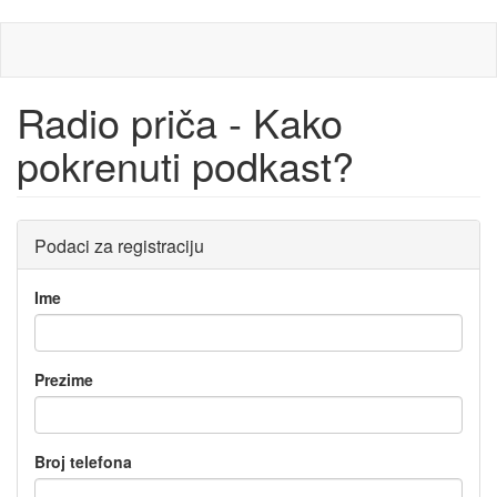
Skip
to
main
content
Radio priča - Kako
pokrenuti podkast?
Podaci za registraciju
Ime
Prezime
Broj telefona