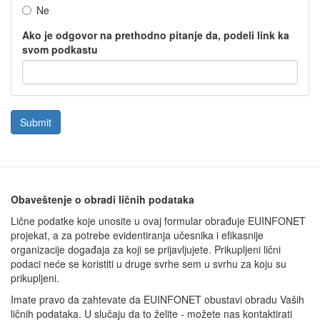
Ne
Ako je odgovor na prethodno pitanje da, podeli link ka
svom podkastu
Submit
Obaveštenje o obradi ličnih podataka
Lične podatke koje unosite u ovaj formular obrađuje EUINFONET
projekat, a za potrebe evidentiranja učesnika i efikasnije
organizacije događaja za koji se prijavljujete. Prikupljeni lični
podaci neće se koristiti u druge svrhe sem u svrhu za koju su
prikupljeni.
Imate pravo da zahtevate da EUINFONET obustavi obradu Vaših
ličnih podataka. U slučaju da to želite - možete nas kontaktirati