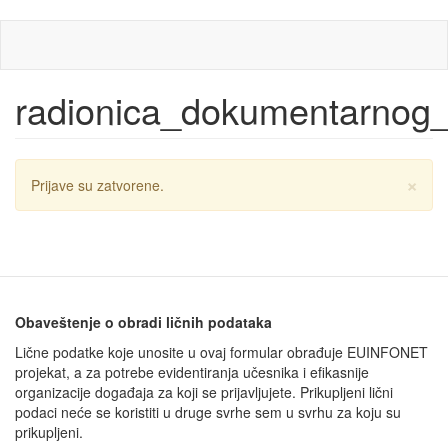
Skip
to
main
content
radionica_dokumentarnog_
×
Warning
Prijave su zatvorene.
message
Obaveštenje o obradi ličnih podataka
Lične podatke koje unosite u ovaj formular obrađuje EUINFONET
projekat, a za potrebe evidentiranja učesnika i efikasnije
organizacije događaja za koji se prijavljujete. Prikupljeni lični
podaci neće se koristiti u druge svrhe sem u svrhu za koju su
prikupljeni.